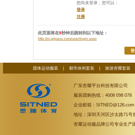
您尚未登录，您可以：
登录
注册
此页面将在
9
秒钟后跳转到以下地址：
http://m.gdyaou.com/user/login.aspx
团体运动服装
|
都市休闲套装
|
旅游杏耀套装
广东杏耀平台科技有限公
服装团购热线：4008 098 07
企业邮箱：SITNED@126.co
地址：深圳天河区沙太路71号
杏耀
运动服品牌
公司专业生产