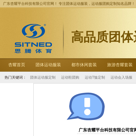
广东杏耀平台科技有限公司官网！ 专注团体运动服装，运动服团购定制知名品牌！
高品质团体
杏耀首页
团体运动服装
都市休闲套装
旅游杏耀套装
热门关键词：
团体运动服定制
运动鞋团购
运动T恤定制
运动会入场服
广东杏耀平台科技有限公司官